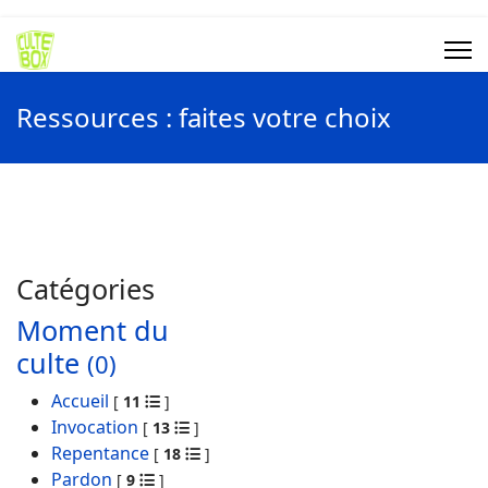
Ressources : faites votre choix
Catégories
Moment du
culte
(0)
Accueil
[
11
]
Invocation
[
13
]
Repentance
[
18
]
Pardon
[
9
]