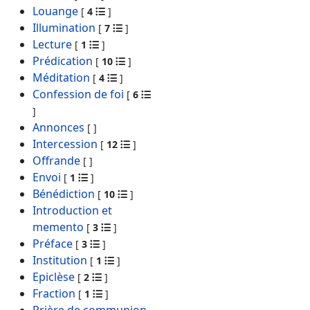
Louange
[
4
]
Illumination
[
7
]
Lecture
[
1
]
Prédication
[
10
]
Méditation
[
4
]
Confession de foi
[
6
]
Annonces
[
]
Intercession
[
12
]
Offrande
[
]
Envoi
[
1
]
Bénédiction
[
10
]
Introduction et
memento
[
3
]
Préface
[
3
]
Institution
[
1
]
Epiclèse
[
2
]
Fraction
[
1
]