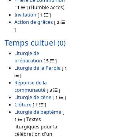
Prière de communion
(Humble accès)
[
1
]
Invitation
[
1
]
Action de grâces
[
2
]
Temps cultuel
(0)
Liturgie de
préparation
[
5
]
Liturgie de la Parole
[
1
]
Réponse de la
communauté
[
3
]
Liturgie de cène
[
1
]
Clôture
[
1
]
Liturgie de baptême
[
Textes
1
]
liturgiques pour la
célébration d'un