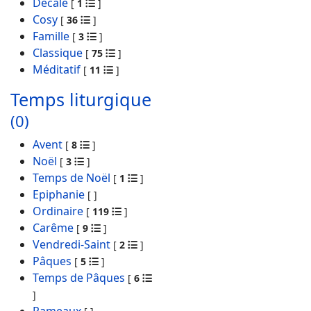
Décalé
[
1
]
Cosy
[
36
]
Famille
[
3
]
Classique
[
75
]
Méditatif
[
11
]
Temps liturgique
(0)
Avent
[
8
]
Noël
[
3
]
Temps de Noël
[
1
]
Epiphanie
[
]
Ordinaire
[
119
]
Carême
[
9
]
Vendredi-Saint
[
2
]
Pâques
[
5
]
Temps de Pâques
[
6
]