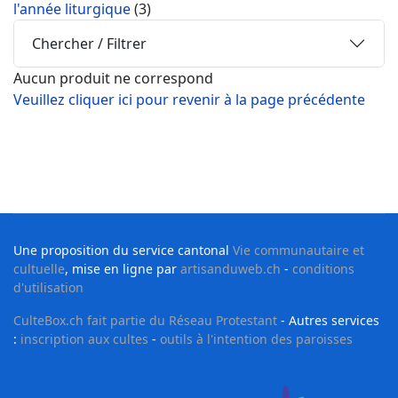
l'année liturgique
(3)
Chercher / Filtrer
Aucun produit ne correspond
Veuillez cliquer ici pour revenir à la page précédente
Une proposition du service cantonal
Vie communautaire et
cultuelle
, mise en ligne par
artisanduweb.ch
-
conditions
d'utilisation
CulteBox.ch fait partie du Réseau Protestant
- Autres services
:
inscription aux cultes
-
outils à l'intention des paroisses