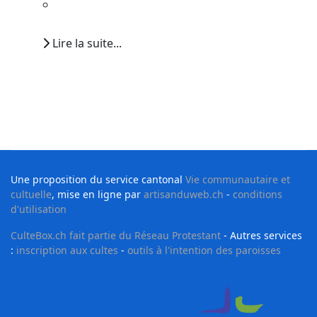
Lire la suite...
Une proposition du service cantonal
Vie communautaire et
cultuelle
, mise en ligne par
artisanduweb.ch
-
conditions
d'utilisation
CulteBox.ch fait partie du Réseau Protestant
- Autres services
:
inscription aux cultes
-
outils à l'intention des paroisses