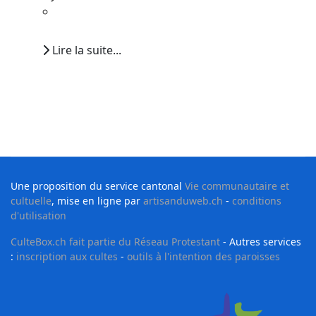
Lire la suite...
Une proposition du service cantonal
Vie communautaire et
cultuelle
, mise en ligne par
artisanduweb.ch
-
conditions
d'utilisation
CulteBox.ch fait partie du Réseau Protestant
- Autres services
:
inscription aux cultes
-
outils à l'intention des paroisses