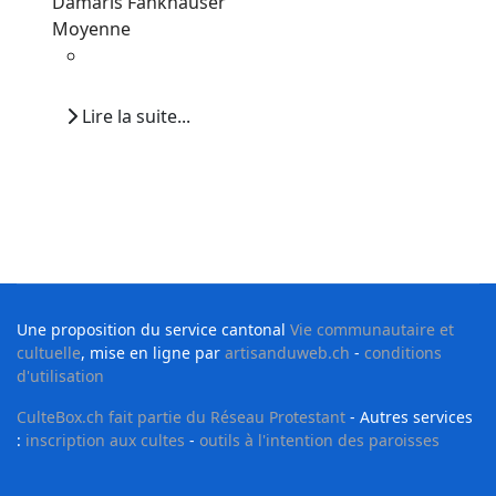
Damaris Fankhauser
Moyenne
Lire la suite...
Une proposition du service cantonal
Vie communautaire et
cultuelle
, mise en ligne par
artisanduweb.ch
-
conditions
d'utilisation
CulteBox.ch fait partie du Réseau Protestant
- Autres services
:
inscription aux cultes
-
outils à l'intention des paroisses