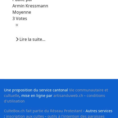
Armin Kressmann
Moyenne
3 Votes
Lire la suite...
Une proposition du service cantonal
Vie communautaire et
cultuelle
, mise en ligne par
artisanduweb.ch
-
conditions
d'utilisation
CulteBox.ch fait partie du Réseau Protestant
- Autres services
:
inscription aux cultes
-
outils à l'intention des paroisses