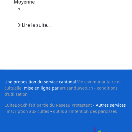
Moyenne
Lire la suite...
Une proposition du service cantonal
Vie communautaire et
cultuelle
, mise en ligne par
artisanduweb.ch
-
conditions
d'utilisation
CulteBox.ch fait partie du Réseau Protestant
- Autres services
:
inscription aux cultes
-
outils à l'intention des paroisses