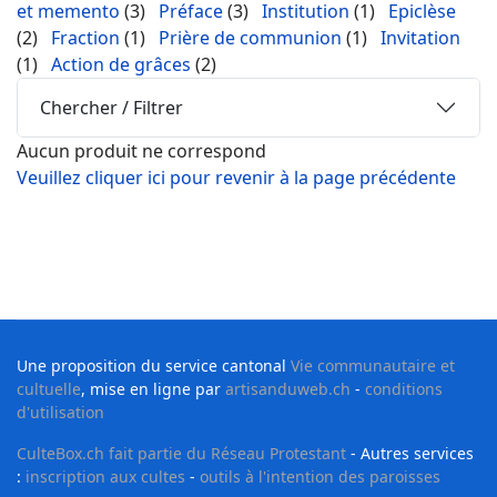
et memento
(3)
Préface
(3)
Institution
(1)
Epiclèse
(2)
Fraction
(1)
Prière de communion
(1)
Invitation
(1)
Action de grâces
(2)
Chercher / Filtrer
Aucun produit ne correspond
Veuillez cliquer ici pour revenir à la page précédente
Une proposition du service cantonal
Vie communautaire et
cultuelle
, mise en ligne par
artisanduweb.ch
-
conditions
d'utilisation
CulteBox.ch fait partie du Réseau Protestant
- Autres services
:
inscription aux cultes
-
outils à l'intention des paroisses