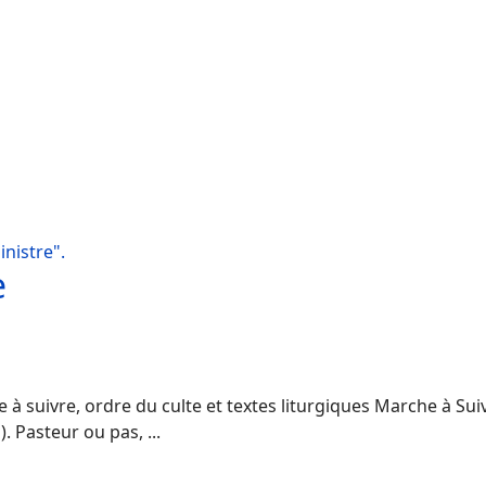
nistre".
e
s
 suivre, ordre du culte et textes liturgiques Marche à Suiv
 Pasteur ou pas, ...