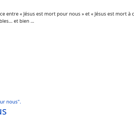
nce entre « Jésus est mort pour nous » et « Jésus est mort à
les… et bien ...
ur nous".
us