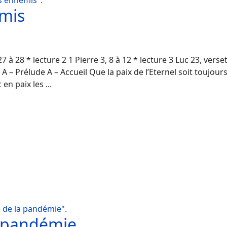
s ennemis".
emis
s
7 à 28 * lecture 2 1 Pierre 3, 8 à 12 * lecture 3 Luc 23, verse
– Prélude A – Accueil Que la paix de l’Eternel soit toujours a
en paix les ...
 de la pandémie".
a pandémie