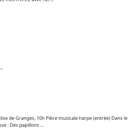
r”
s
ise de Granges, 10h Pièce musicale harpe (entrée) Dans le bu
 : Des papillons ...