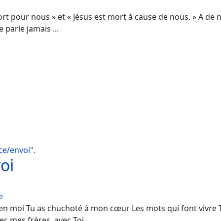
mort pour nous » et « Jésus est mort à cause de nous. » A de
 parle jamais ...
e/envoi".
oi
e
n moi Tu as chuchoté à mon cœur Les mots qui font vivre T
 mes frères, avec Toi ...