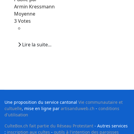
Armin Kressmann
Moyenne
3 Votes
Lire la suite...
Une proposition du service cantonal
Vie communautaire et
cultuelle
, mise en ligne par
artisanduweb.ch
-
conditions
d'utilisation
CulteBox.ch fait partie du Réseau Protestant
- Autres services
:
inscription aux cultes
-
outils à l'intention des paroisses