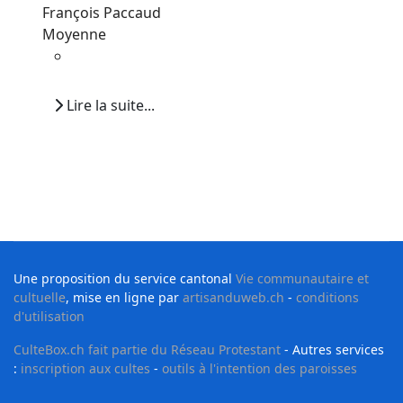
François Paccaud
Moyenne
Lire la suite...
Une proposition du service cantonal
Vie communautaire et
cultuelle
, mise en ligne par
artisanduweb.ch
-
conditions
d'utilisation
CulteBox.ch fait partie du Réseau Protestant
- Autres services
:
inscription aux cultes
-
outils à l'intention des paroisses