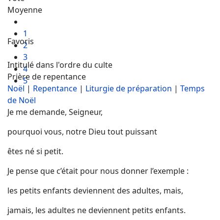
Moyenne
1
Favoris
2
3
Intitulé dans l'ordre du culte
4
Prière de repentance
5
Noël
|
Repentance
|
Liturgie de préparation
|
Temps
de Noël
Je me demande, Seigneur,
pourquoi vous, notre Dieu tout puissant
êtes né si petit.
Je pense que c’était pour nous donner l’exemple :
les petits enfants deviennent des adultes, mais,
jamais, les adultes ne deviennent petits enfants.