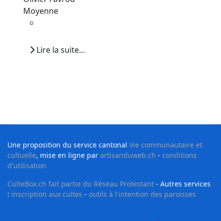
Moyenne
Lire la suite...
Une proposition du service cantonal
Vie communautaire et
cultuelle
, mise en ligne par
artisanduweb.ch
-
conditions
d'utilisation
CulteBox.ch fait partie du Réseau Protestant
- Autres services
:
inscription aux cultes
-
outils à l'intention des paroisses