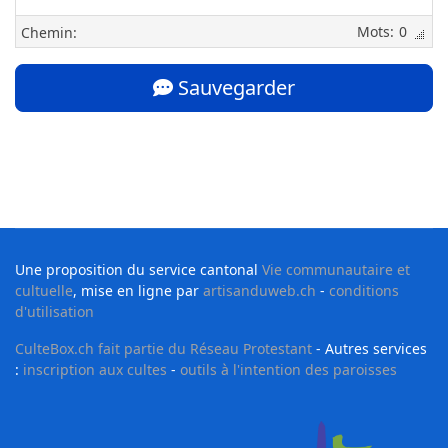
0
Chemin:
Sauvegarder
Une proposition du service cantonal
Vie communautaire et
cultuelle
, mise en ligne par
artisanduweb.ch
-
conditions
d'utilisation
CulteBox.ch fait partie du Réseau Protestant
- Autres services
:
inscription aux cultes
-
outils à l'intention des paroisses