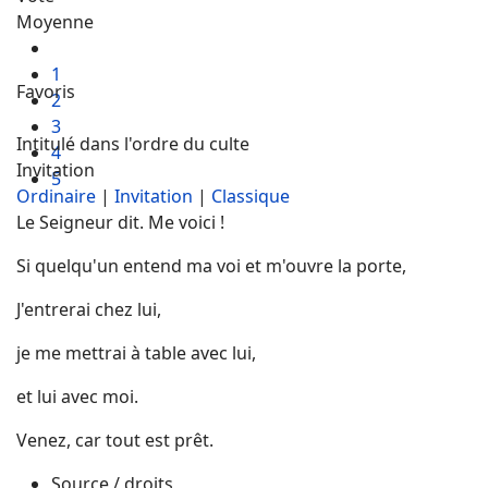
Moyenne
1
Favoris
2
3
Intitulé dans l'ordre du culte
4
Invitation
5
Ordinaire
|
Invitation
|
Classique
Le Seigneur dit. Me voici !
Si quelqu'un entend ma voi et m'ouvre la porte,
J'entrerai chez lui,
je me mettrai à table avec lui,
et lui avec moi.
Venez, car tout est prêt.
Source / droits