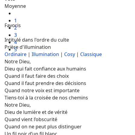
Moyenne
1
Favoris
2
3
Intitulé dans l'ordre du culte
4
Prière d'illumination
5
Ordinaire
|
Illumination
|
Cosy
|
Classique
Notre Dieu,
Dieu qui fait confiance aux humains
Quand il faut faire des choix
Quand il faut prendre des décisions
Quand notre voix est importante
Tiens-toi à la croisée de nos chemins
Notre Dieu,
Dieu de lumière et de vérité
Quand vient l’obscurité
Quand on ne peut plus distinguer
Un fil noir d’un fil blanc