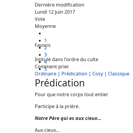
Dernière modification
Lundi 12 Juin 2017
Vote
Moyenne
1
Favoris
2
3
Intitulé dans l'ordre du culte
4
Comment prier
5
Ordinaire
|
Prédication
|
Cosy
|
Classique
Prédication
Pour que notre corps tout entier
Participe à la prière.
Notre Père qui es aux cieux…
Aux cieux…