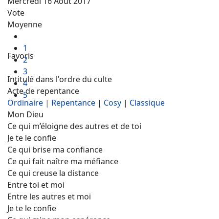
Mercredi 16 Août 2017
Vote
Moyenne
1
Favoris
2
3
Intitulé dans l'ordre du culte
4
Acte de repentance
5
Ordinaire
|
Repentance
|
Cosy
|
Classique
Mon Dieu
Ce qui m’éloigne des autres et de toi
Je te le confie
Ce qui brise ma confiance
Ce qui fait naître ma méfiance
Ce qui creuse la distance
Entre toi et moi
Entre les autres et moi
Je te le confie