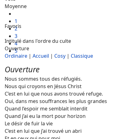
Moyenne
1
Favoris
2
3
Intitulé dans l'ordre du culte
4
Ouverture
5
Ordinaire
|
Accueil
|
Cosy
|
Classique
Ouverture
Nous sommes tous des réfugiés.
Nous qui croyons en Jésus Christ
C’est en lui que nous avons trouvé refuge.
Oui, dans mes souffrances les plus grandes
Quand l’espoir me semblait interdit
Quand j’ai eu la mort pour horizon
Le désir de fuir la vie
C’est en lui que j’ai trouvé un abri
Et en ceux qui pour moi