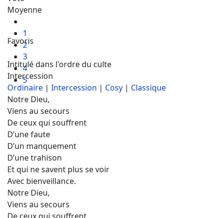
Moyenne
1
Favoris
2
3
Intitulé dans l'ordre du culte
4
Intercession
5
Ordinaire
|
Intercession
|
Cosy
|
Classique
Notre Dieu,
Viens au secours
De ceux qui souffrent
D’une faute
D’un manquement
D’une trahison
Et qui ne savent plus se voir
Avec bienveillance.
Notre Dieu,
Viens au secours
De ceux qui souffrent