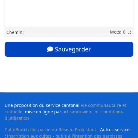
0
Chemin:
Sauvegarder
Une proposition du service cantonal
Vie communautaire et
cultuelle
, mise en ligne par
artisanduweb.ch
-
conditions
d'utilisation
CulteBox.ch fait partie du Réseau Protestant
- Autres services
:
inscription aux cultes
-
outils à l'intention des paroisses