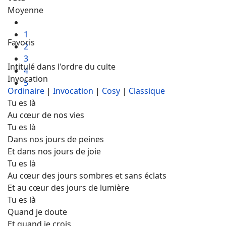
Moyenne
1
Favoris
2
3
Intitulé dans l'ordre du culte
4
Invocation
5
Ordinaire
|
Invocation
|
Cosy
|
Classique
Tu es là
Au cœur de nos vies
Tu es là
Dans nos jours de peines
Et dans nos jours de joie
Tu es là
Au cœur des jours sombres et sans éclats
Et au cœur des jours de lumière
Tu es là
Quand je doute
Et quand je crois