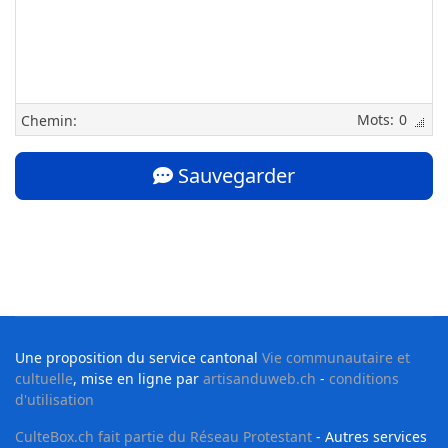
0
Chemin:
Sauvegarder
Une proposition du service cantonal
Vie communautaire et
cultuelle
, mise en ligne par
artisanduweb.ch
-
conditions
d'utilisation
CulteBox.ch fait partie du Réseau Protestant
- Autres services