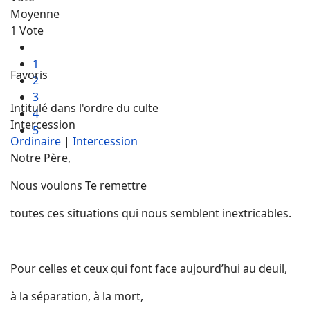
Moyenne
1 Vote
1
Favoris
2
3
Intitulé dans l'ordre du culte
4
Intercession
5
Ordinaire
|
Intercession
Notre Père,
Nous voulons Te remettre
toutes ces situations qui nous semblent inextricables.
Pour celles et ceux qui font face aujourd’hui au deuil,
à la séparation, à la mort,