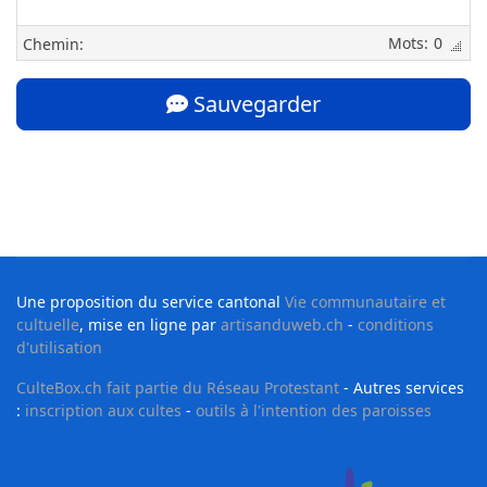
0
Chemin:
Sauvegarder
Une proposition du service cantonal
Vie communautaire et
cultuelle
, mise en ligne par
artisanduweb.ch
-
conditions
d'utilisation
CulteBox.ch fait partie du Réseau Protestant
- Autres services
:
inscription aux cultes
-
outils à l'intention des paroisses