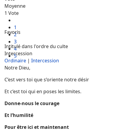
Moyenne
1 Vote
1
Favoris
2
3
Intitulé dans l'ordre du culte
4
Intercession
5
Ordinaire
|
Intercession
Notre Dieu,
C’est vers toi que s’oriente notre désir
Et c’est toi qui en poses les limites.
Donne-nous le courage
Et l’humilité
Pour être ici et maintenant