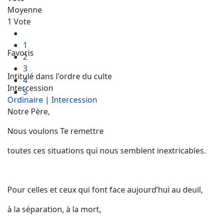
Moyenne
1 Vote
1
Favoris
2
3
Intitulé dans l'ordre du culte
4
Intercession
5
Ordinaire
|
Intercession
Notre Père,
Nous voulons Te remettre
toutes ces situations qui nous semblent inextricables.
Pour celles et ceux qui font face aujourd’hui au deuil,
à la séparation, à la mort,