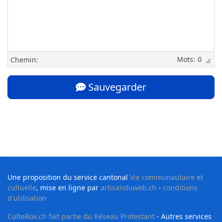
0
Chemin:
Sauvegarder
Une proposition du service cantonal
Vie communautaire et
cultuelle
, mise en ligne par
artisanduweb.ch
-
conditions
d'utilisation
CulteBox.ch fait partie du Réseau Protestant
- Autres services