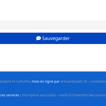
Sauvegarder
taire et cultuelle
, mise en ligne par
artisanduweb.ch
-
condition
res services :
inscription aux cultes
-
outils à l'intention des parois