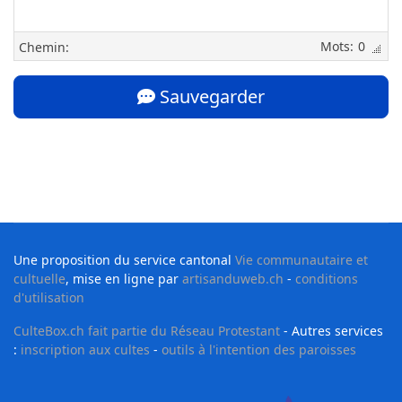
0
Chemin:
Sauvegarder
Une proposition du service cantonal
Vie communautaire et
cultuelle
, mise en ligne par
artisanduweb.ch
-
conditions
d'utilisation
CulteBox.ch fait partie du Réseau Protestant
- Autres services
:
inscription aux cultes
-
outils à l'intention des paroisses