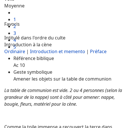
Moyenne
1
Favoris
2
3
Intitulé dans l'ordre du culte
4
Introduction à la cène
5
Ordinaire
|
Introduction et memento
|
Préface
Référence biblique
Ac 10
Geste symbolique
Amener les objets sur la table de communion
La table de communion est vide. 2 ou 4 personnes (selon la
grandeur de la nappe) sont à côté pour amener: nappe,
bougie, fleurs, matériel pour la cène.
Comme la toile immense a recouvert la terre dans