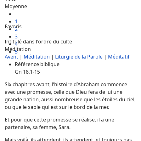
Moyenne
1
Favoris
2
3
Intitulé dans l'ordre du culte
4
Méditation
5
Avent
|
Méditation
|
Liturgie de la Parole
|
Méditatif
Référence biblique
Gn 18,1-15
Six chapitres avant, l’histoire d’Abraham commence
avec une promesse, celle que Dieu fera de lui une
grande nation, aussi nombreuse que les étoiles du ciel,
ou que le sable qui est sur le bord de la mer.
Et pour que cette promesse se réalise, il a une
partenaire, sa femme, Sara.
Mais voilà, ils attendent, ils attendent, et toujours pas