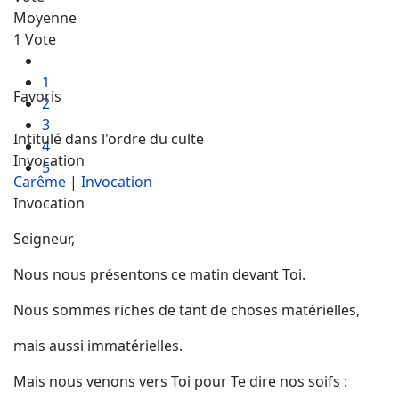
Moyenne
1 Vote
1
Favoris
2
3
Intitulé dans l'ordre du culte
4
Invocation
5
Carême
|
Invocation
Invocation
Seigneur,
Nous nous présentons ce matin devant Toi.
Nous sommes riches de tant de choses matérielles,
mais aussi immatérielles.
Mais nous venons vers Toi pour Te dire nos soifs :