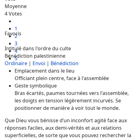
Moyenne
4 Votes
1
Favoris
2
3
Intitulé dans l'ordre du culte
4
Bénédiction palestinienne
5
Ordinaire
|
Envoi
|
Bénédiction
Emplacement dans le lieu
Officiant plein centre, face à l'assemblée
Geste symbolique
Bras écartés, paumes tournées vers l'assemblée,
les doigts en tension légèrement incurvés. Se
positionner de manière à voir tout le monde.
Que Dieu vous bénisse d’un inconfort agité face aux
réponses faciles, aux demi-vérités et aux relations
superficielles, de sorte que vous pouvez rechercher la