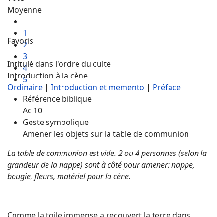
Moyenne
1
Favoris
2
3
Intitulé dans l'ordre du culte
4
Introduction à la cène
5
Ordinaire
|
Introduction et memento
|
Préface
Référence biblique
Ac 10
Geste symbolique
Amener les objets sur la table de communion
La table de communion est vide. 2 ou 4 personnes (selon la
grandeur de la nappe) sont à côté pour amener: nappe,
bougie, fleurs, matériel pour la cène.
Comme la toile immense a recouvert la terre dans