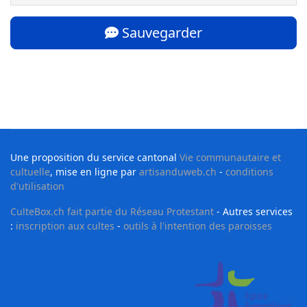
Sauvegarder
Une proposition du service cantonal
Vie communautaire et
cultuelle
, mise en ligne par
artisanduweb.ch
-
conditions
d'utilisation
CulteBox.ch fait partie du Réseau Protestant
- Autres services
:
inscription aux cultes
-
outils à l'intention des paroisses