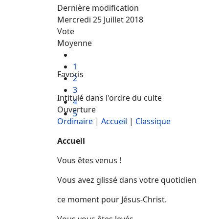
Dernière modification
Mercredi 25 Juillet 2018
Vote
Moyenne
1
Favoris
2
3
Intitulé dans l'ordre du culte
4
Ouverture
5
Ordinaire
|
Accueil
|
Classique
Accueil
Vous êtes venus !
Vous avez glissé dans votre quotidien
ce moment pour Jésus-Christ.