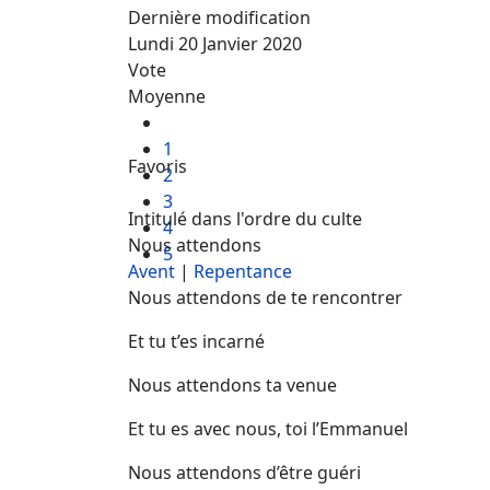
Dernière modification
Lundi 20 Janvier 2020
Vote
Moyenne
1
Favoris
2
3
Intitulé dans l'ordre du culte
4
Nous attendons
5
Avent
|
Repentance
Nous attendons de te rencontrer
Et tu t’es incarné
Nous attendons ta venue
Et tu es avec nous, toi l’Emmanuel
Nous attendons d’être guéri