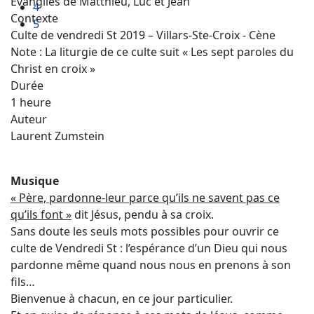
Evangiles de Matthieu, Luc et Jean
4
Contexte
5
Culte de vendredi St 2019 – Villars-Ste-Croix - Cène
Note : La liturgie de ce culte suit « Les sept paroles du
Christ en croix »
Durée
1 heure
Auteur
Laurent Zumstein
Musique
« Père, pardonne-leur parce qu’ils ne savent pas ce
qu’ils font »
dit Jésus, pendu à sa croix.
Sans doute les seuls mots possibles pour ouvrir ce
culte de Vendredi St : l’espérance d’un Dieu qui nous
pardonne même quand nous nous en prenons à son
fils…
Bienvenue à chacun, en ce jour particulier.