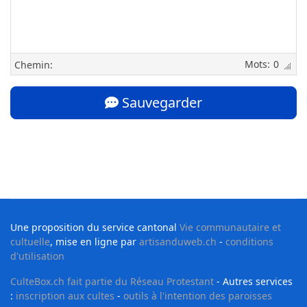
0
Chemin:
Sauvegarder
Une proposition du service cantonal
Vie communautaire et
cultuelle
, mise en ligne par
artisanduweb.ch
-
conditions
d'utilisation
CulteBox.ch fait partie du Réseau Protestant
- Autres services
:
inscription aux cultes
-
outils à l'intention des paroisses