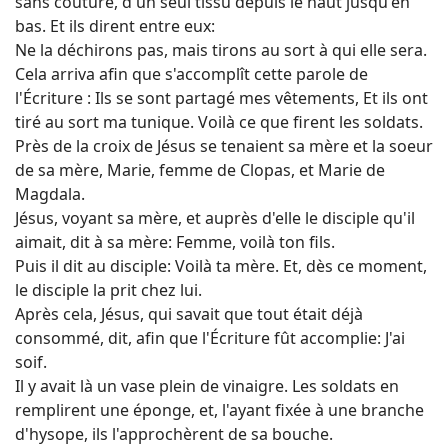
sans couture, d'un seul tissu depuis le haut jusqu'en
bas. Et ils dirent entre eux:
Ne la déchirons pas, mais tirons au sort à qui elle sera.
Cela arriva afin que s'accomplît cette parole de
l'Écriture : Ils se sont partagé mes vêtements, Et ils ont
tiré au sort ma tunique. Voilà ce que firent les soldats.
Près de la croix de Jésus se tenaient sa mère et la soeur
de sa mère, Marie, femme de Clopas, et Marie de
Magdala.
Jésus, voyant sa mère, et auprès d'elle le disciple qu'il
aimait, dit à sa mère: Femme, voilà ton fils.
Puis il dit au disciple: Voilà ta mère. Et, dès ce moment,
le disciple la prit chez lui.
Après cela, Jésus, qui savait que tout était déjà
consommé, dit, afin que l'Écriture fût accomplie: J'ai
soif.
Il y avait là un vase plein de vinaigre. Les soldats en
remplirent une éponge, et, l'ayant fixée à une branche
d'hysope, ils l'approchèrent de sa bouche.