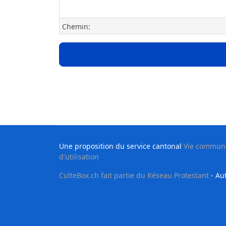
Chemin:
Une proposition du service cantonal
Vie communau
d'utilisation
CulteBox.ch fait partie du Réseau Protestant
- Aut