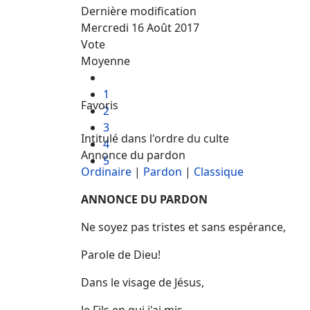
Dernière modification
Mercredi 16 Août 2017
Vote
Moyenne
1
Favoris
2
3
Intitulé dans l'ordre du culte
4
Annonce du pardon
5
Ordinaire
|
Pardon
|
Classique
ANNONCE DU PARDON
Ne soyez pas tristes et sans espérance,
Parole de Dieu!
Dans le visage de Jésus,