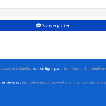
Sauvegarder
taire et cultuelle
, mise en ligne par
artisanduweb.ch
-
condition
res services :
inscription aux cultes
-
outils à l'intention des parois