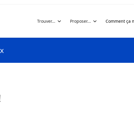
Trouver...
Proposer...
Comment ça m
ix
!