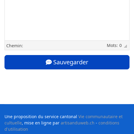
0
Chemin:
Sauvegarder
Une proposition du service cantonal
Vie communautaire et
cultuelle
, mise en ligne par
artisanduweb.ch
-
conditions
d'utilisation