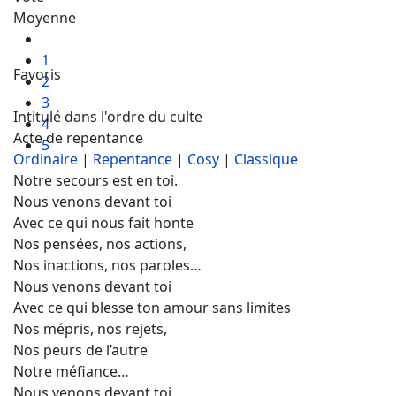
Moyenne
1
Favoris
2
3
Intitulé dans l'ordre du culte
4
Acte de repentance
5
Ordinaire
|
Repentance
|
Cosy
|
Classique
Notre secours est en toi.
Nous venons devant toi
Avec ce qui nous fait honte
Nos pensées, nos actions,
Nos inactions, nos paroles…
Nous venons devant toi
Avec ce qui blesse ton amour sans limites
Nos mépris, nos rejets,
Nos peurs de l’autre
Notre méfiance…
Nous venons devant toi