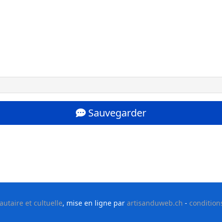
Sauvegarder
taire et cultuelle
, mise en ligne par
artisanduweb.ch
-
condition