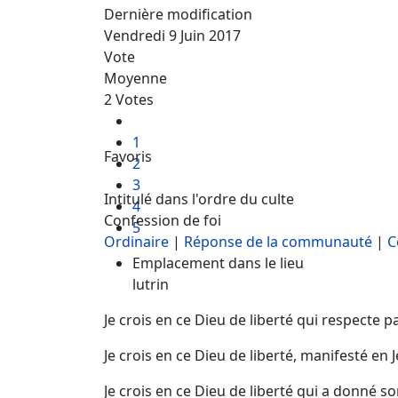
Dernière modification
Vendredi 9 Juin 2017
Vote
Moyenne
2 Votes
1
Favoris
2
3
Intitulé dans l'ordre du culte
4
Confession de foi
5
Ordinaire
|
Réponse de la communauté
|
C
Emplacement dans le lieu
lutrin
Je crois en ce Dieu de liberté qui respecte p
Je crois en ce Dieu de liberté, manifesté en
Je crois en ce Dieu de liberté qui a donné 