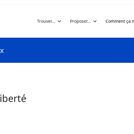
Trouver...
Proposer...
Comment ça m
ix
liberté