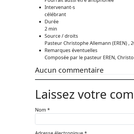
Pourrait aussi être antiphonée
Intervenant-s
célébrant
Durée
2 min
Source / droits
Pasteur Christophe Allemann (EREN) , 
Remarques éventuelles
Composée par le pasteur EREN, Christop
Aucun commentaire
Laissez votre co
Nom
*
Adresse électronique
*