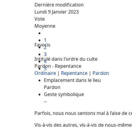
Dernière modification
Lundi 9 Janvier 2023
Vote
Moyenne
1
Favoris
2
3
Intitulé dans l'ordre du culte
4
Pardon - Repentance
5
Ordinaire
|
Repentance
|
Pardon
Emplacement dans le lieu
Pardon
Geste symbolique
--
Parfois, nous nous sentons mal à l’aise de c
Vis-à-vis des autres, vis-à-vis de nous-mêmes