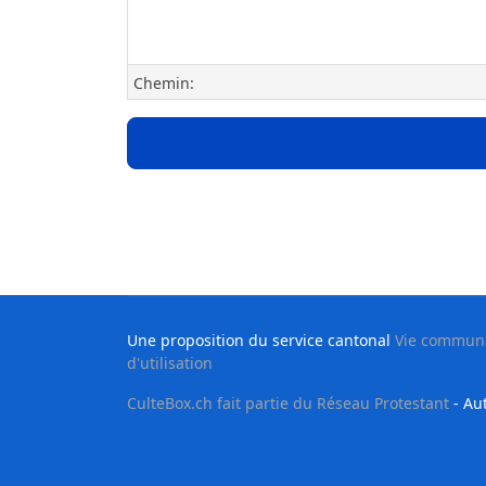
Chemin:
Une proposition du service cantonal
Vie communau
d'utilisation
CulteBox.ch fait partie du Réseau Protestant
- Aut