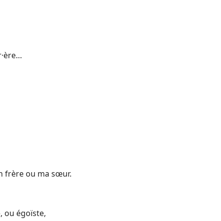
er·ère…
n frère ou ma sœur.
, ou égoïste,