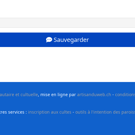
Sauvegarder
taire et cultuelle
, mise en ligne par
artisanduweb.ch
-
condition
res services :
inscription aux cultes
-
outils à l'intention des parois