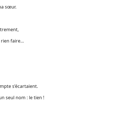
ma sœur.
autrement,
 rien faire…
mpte s’écartaient.
n seul nom : le tien !