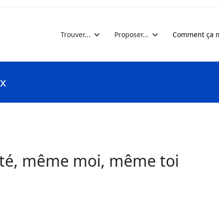
Trouver...
Proposer...
Comment ça m
ix
vité, même moi, même toi