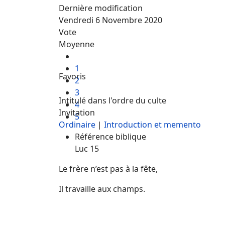
Dernière modification
Vendredi 6 Novembre 2020
Vote
Moyenne
1
Favoris
2
3
Intitulé dans l'ordre du culte
4
Invitation
5
Ordinaire
|
Introduction et memento
Référence biblique
Luc 15
Le frère n’est pas à la fête,
Il travaille aux champs.