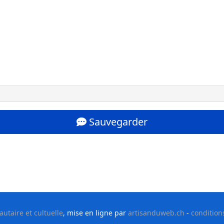
Sauvegarder
taire et cultuelle
, mise en ligne par
artisanduweb.ch
-
condition