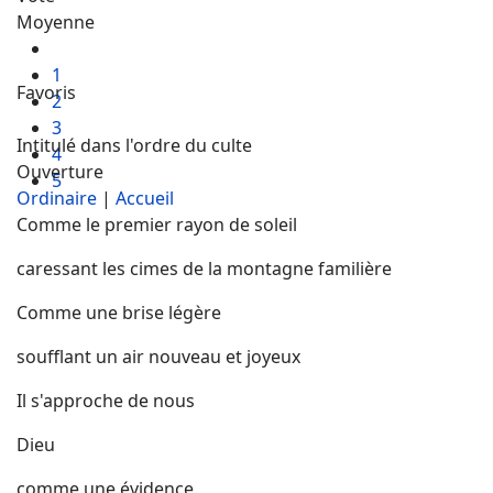
Moyenne
1
Favoris
2
3
Intitulé dans l'ordre du culte
4
Ouverture
5
Ordinaire
|
Accueil
Comme le premier rayon de soleil
caressant les cimes de la montagne familière
Comme une brise légère
soufflant un air nouveau et joyeux
Il s'approche de nous
Dieu
comme une évidence.