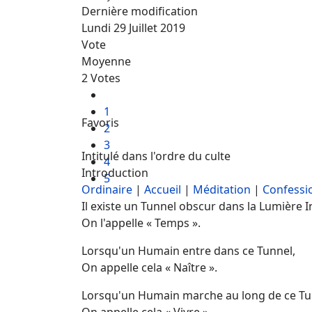
Dernière modification
Lundi 29 Juillet 2019
Vote
Moyenne
2 Votes
1
Favoris
2
3
Intitulé dans l'ordre du culte
4
Introduction
5
Ordinaire
|
Accueil
|
Méditation
|
Confessio
Il existe un Tunnel obscur dans la Lumière In
On l'appelle « Temps ».
Lorsqu'un Humain entre dans ce Tunnel,
On appelle cela « Naître ».
Lorsqu'un Humain marche au long de ce Tu