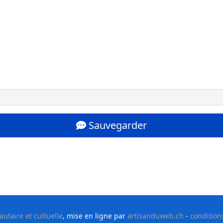
Sauvegarder
taire et cultuelle
, mise en ligne par
artisanduweb.ch
-
condition