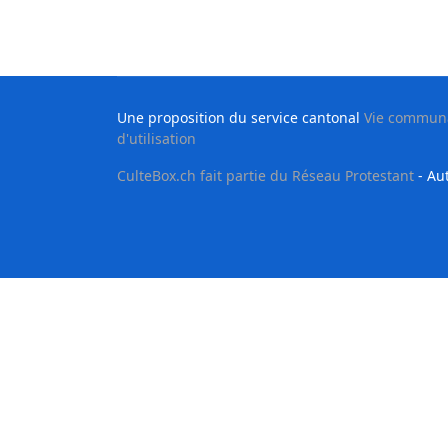
Une proposition du service cantonal
Vie communau
d'utilisation
CulteBox.ch fait partie du Réseau Protestant
- Aut