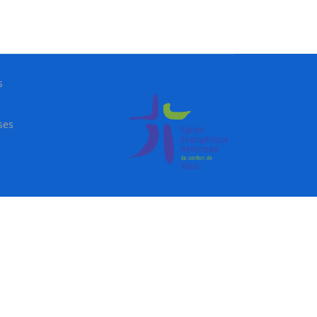
s
ses