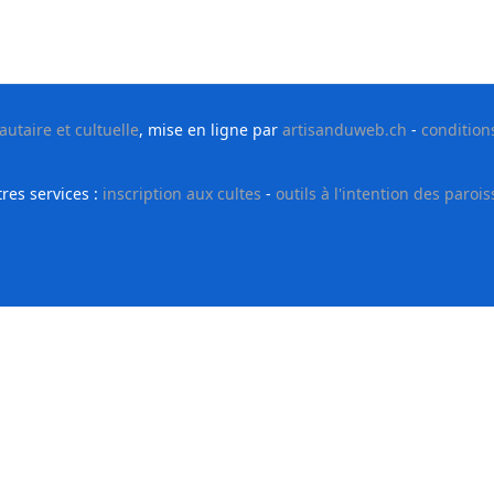
taire et cultuelle
, mise en ligne par
artisanduweb.ch
-
condition
res services :
inscription aux cultes
-
outils à l'intention des parois